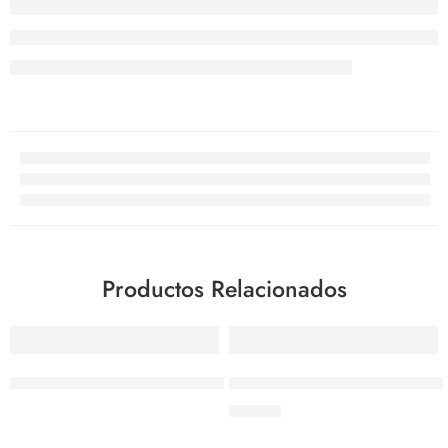
Productos Relacionados
Taller de reparación y mantenimiento
Repuesto Globo Batidor Kitche
$
46.00