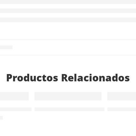
Productos Relacionados
AGOTADO
Batidor Kitchen Aid 6 hilos
Taller de reparación y mantenimiento
Repuesto ar
 manual
00