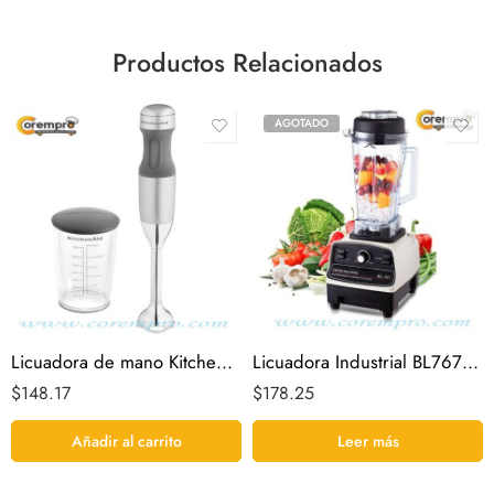
Productos Relacionados
AGOTADO
Licuadora de mano KitchenAid de color plateado o rojo
Licuadora Industrial BL767 – 1500w / 110v
$
148.17
$
178.25
Añadir al carrito
Leer más