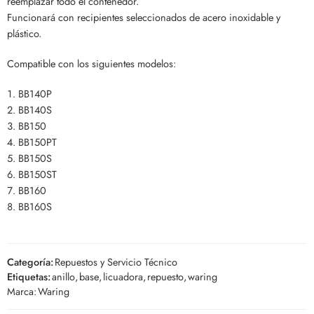
reemplazar todo el contenedor.
Funcionará con recipientes seleccionados de acero inoxidable y
plástico.
Compatible con los siguientes modelos:
BB140P
BB140S
BB150
BB150PT
BB150S
BB150ST
BB160
BB160S
Categoría:
Repuestos y Servicio Técnico
Etiquetas:
anillo
,
base
,
licuadora
,
repuesto
,
waring
Marca:
Waring