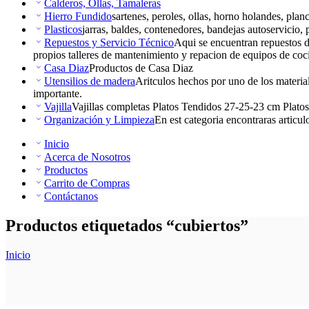
Calderos, Ollas, Tamaleras
Hierro Fundido
sartenes, peroles, ollas, horno holandes, planc
Plasticos
jarras, baldes, contenedores, bandejas autoservicio, 
Repuestos y Servicio Técnico
Aqui se encuentran repuestos d
propios talleres de mantenimiento y repacion de equipos de coc
Casa Diaz
Productos de Casa Diaz
Utensilios de madera
Aritculos hechos por uno de los materia
importante.
Vajilla
Vajillas completas Platos Tendidos 27-25-23 cm Plato
Organización y Limpieza
En est categoria encontraras articulo
Inicio
Acerca de Nosotros
Productos
Carrito de Compras
Contáctanos
Productos etiquetados “cubiertos”
Inicio