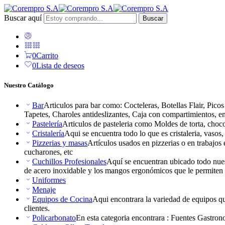
Buscar aquí
Buscar
0
Carrito
0
Lista de deseos
Nuestro Catálogo
Bar
Articulos para bar como: Cocteleras, Botellas Flair, Pic
Tapetes, Charoles antideslizantes, Caja con compartimientos, ent
Pastelería
Articulos de pasteleria como Moldes de torta, choco
Cristalería
Aqui se encuentra todo lo que es cristaleria, vasos
Pizzerias y masas
Artículos usados en pizzerias o en trabajos 
cucharones, etc
Cuchillos Profesionales
Aquí se encuentran ubicado todo nuest
de acero inoxidable y los mangos ergonómicos que le permiten t
Uniformes
Menaje
Equipos de Cocina
Aqui encontrara la variedad de equipos que
clientes.
Policarbonato
En esta categoria encontrara : Fuentes Gastrono