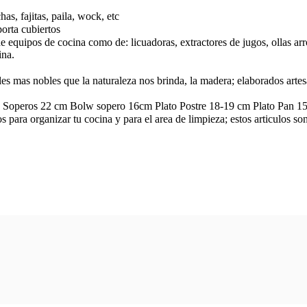
has, fajitas, paila, wock, etc
porta cubiertos
e equipos de cocina como de: licuadoras, extractores de jugos, ollas ar
ina.
les mas nobles que la naturaleza nos brinda, la madera; elaborados art
s Soperos 22 cm Bolw sopero 16cm Plato Postre 18-19 cm Plato Pan 15 c
s para organizar tu cocina y para el area de limpieza; estos articulos son