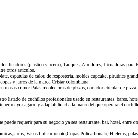
os dosificadores (plastico y acero), Tanques, Abridores, Licuadoras par
re otros articulos.
late, espatulas de calor, de resposteria, moldes cupcake, pirutines gran
, copas y jarros de la marca Cristar colombiana
en masas como: Palas recolectoras de pizzas, cortador circular de pizza, 
ro listado de cuchillos profesionales usado en restaurantes, bares, hote
ener mayor agarre y adaptabilidad a la mano del que operara el cuchill
 puede requerir para su negocio ya sea restaurante, bar, hotel, entre o
micas,jarras, Vasos Policarbonato,Copas Policarbonato, Hieleras, palas