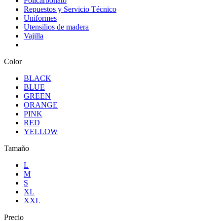
Policarbonato
Repuestos y Servicio Técnico
Uniformes
Utensilios de madera
Vajilla
Color
BLACK
BLUE
GREEN
ORANGE
PINK
RED
YELLOW
Tamaño
L
M
S
XL
XXL
Precio