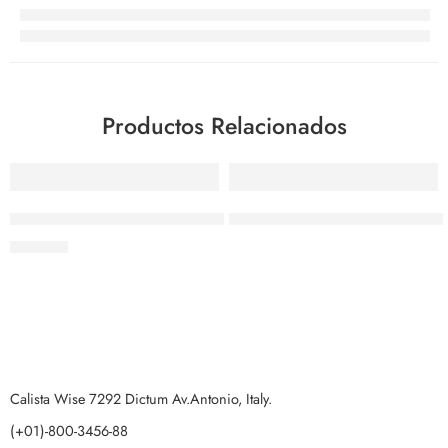
Productos Relacionados
Licuadora Profesional Ninja BB610
Taller de reparación y manten
$
261.20
Calista Wise 7292 Dictum Av.Antonio, Italy.
(+01)-800-3456-88