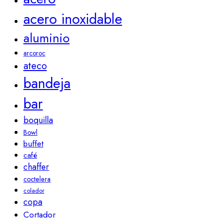
acero inoxidable
aluminio
arcoroc
ateco
bandeja
bar
boquilla
Bowl
buffet
café
chaffer
coctelera
colador
copa
Cortador