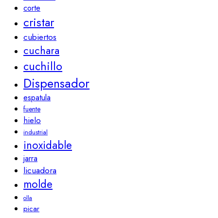
corte
cristar
cubiertos
cuchara
cuchillo
Dispensador
espatula
fuente
hielo
industrial
inoxidable
jarra
licuadora
molde
olla
picar