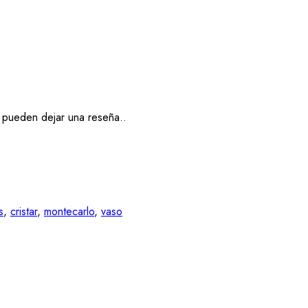
 pueden dejar una reseña..
s
,
cristar
,
montecarlo
,
vaso