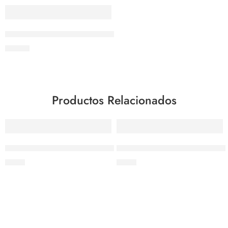
AGOTADO
Vaso coctelero de 30 oz con recubrimiento caucho rojo
$
19.05
Productos Relacionados
Frasco Dispensador de 1Qt Verde
Frasco Dispensador de 1Qt Am
$
9.10
$
9.10