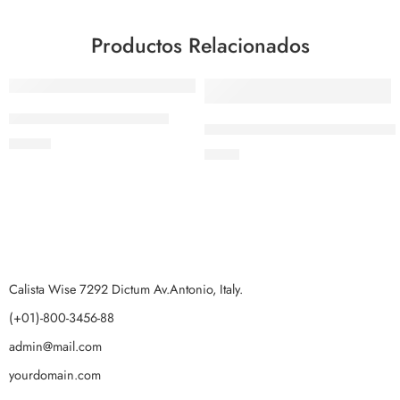
Productos Relacionados
AGOTADO
Jarra Plastica Clear 60 oz
Frasco Dispensador de 1Qt Na
$
10.12
$
9.37
Calista Wise 7292 Dictum Av.Antonio, Italy.
(+01)-800-3456-88
admin@mail.com
yourdomain.com