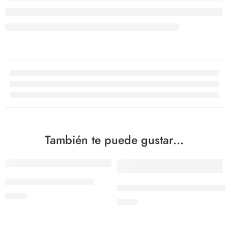
También te puede gustar...
Pico dosificador de 2 oz
Pico dosificador plastico rojo 
$
4.50
$
0.87