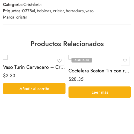
Categoría:
Cristalería
Etiquetas:
0378al
,
bebidas
,
cristar
,
herradura
,
vaso
Marca:
cristar
Productos Relacionados
AGOTADO
Vaso Turin Cervecero – Cristar
Coctelera Boston Tin con recubrimiento.
$
2.33
$
28.35
Añadir al carrito
Leer más