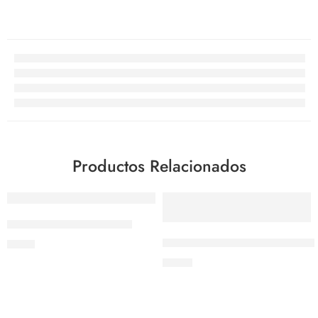
Productos Relacionados
AGOTADO
Set de tazas de Medidas
Pinza de 10” de acero inoxida
$
9.10
$
8.40