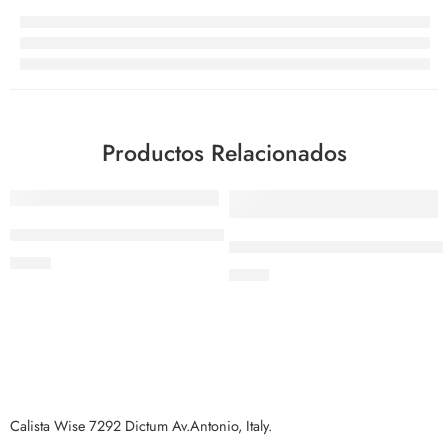
Productos Relacionados
Pico dosificador plastico verde
Cuchara de bar torneada con 
$
0.87
$
3.57
Calista Wise 7292 Dictum Av.Antonio, Italy.