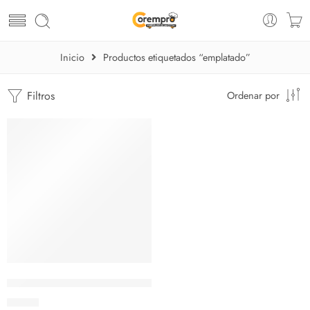
Inicio
Productos etiquetados “emplatado”
Filtros
Ordenar por
AGOTADO
Pinza Emplatado Acero Inoxidable
$
21.15