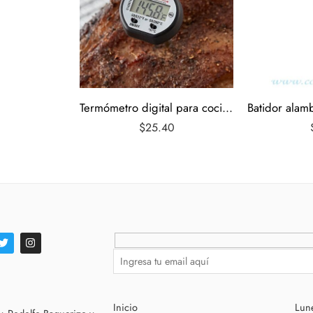
Termómetro digital para cocina Dual -58/572F y -50/300C
Batidor alam
$
25.40
Inicio
Lune