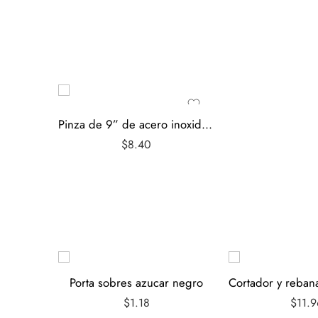
Pinza de 9” de acero inoxidable con mango aislante negro
$
8.40
Porta sobres azucar negro
$
1.18
$
11.9