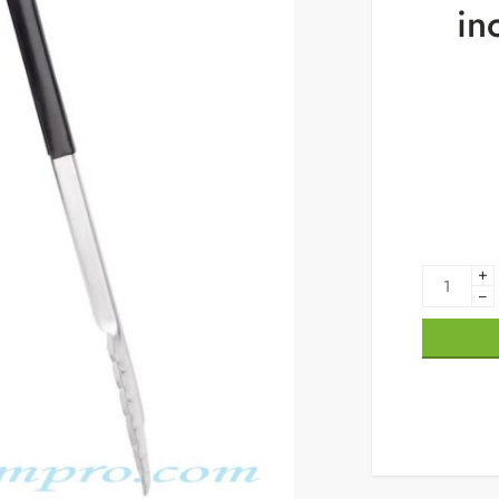
in
+
−