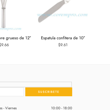
Puntil
bre grueso de 12″
Espatula confitera de 10″
$
9.66
$
9.61
s - Viernes
10:00 - 18:00