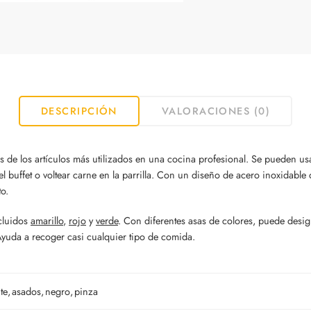
DESCRIPCIÓN
VALORACIONES (0)
de los artículos más utilizados en una cocina profesional. Se pueden usar 
 buffet o voltear carne en la parrilla. Con un diseño de acero inoxidable 
to.
ncluidos
amarillo
,
rojo
y
verde
. Con diferentes asas de colores, puede desig
Ayuda a recoger casi cualquier tipo de comida.
te
,
asados
,
negro
,
pinza