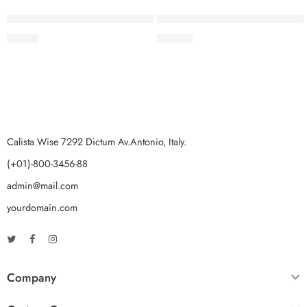
Dispensador de vasos plástico Celeste de 4 a 10 oz
Dispensador de Cristal Para S
$
47.75
$
35.00
Calista Wise 7292 Dictum Av.Antonio, Italy.
(+01)-800-3456-88
admin@mail.com
yourdomain.com
Company