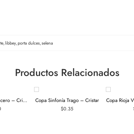
te
,
libbey
,
porta dulces
,
selena
Productos Relacionados
Vaso Berlín Cervecero – Cristar
Copa Sinfonía Trago – Cristar
Copa Rioja Vi
0
$
0.35