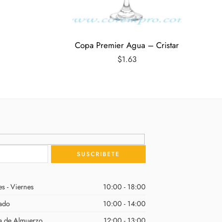
Copa Premier Agua – Cristar
Hielera 
$
1.63
s - Viernes
10:00 - 18:00
ado
10:00 - 14:00
a de Almuerzo
12:00 - 13:00