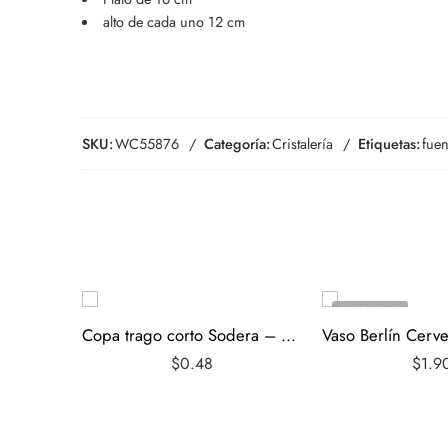
alto de cada uno 12 cm
SKU:
WC55876
Categoría:
Cristalería
Etiquetas:
fuen
AGOTADO
Copa trago corto Sodera – Cristar
$
0.48
$
1.9