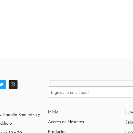
Inicio
Lune
v. Rodolfo Baquerizo y
Acerca de Nosotros
Sáb
dificio
Productos
Hor
cales 19 y 20