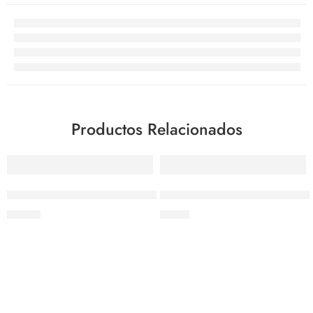
Productos Relacionados
AGOTADO
Cuchillo Cebollero 8″ – Tramontina
Puntilla de 3″ amarillo – Tram
$
12.22
$
3.05