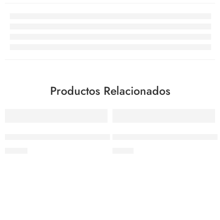
Productos Relacionados
Cuchillo Jamonero de 12 » Filo Liso – Tramontina
Cuchillo Deshuesador Flexible
$
11.62
$
8.00