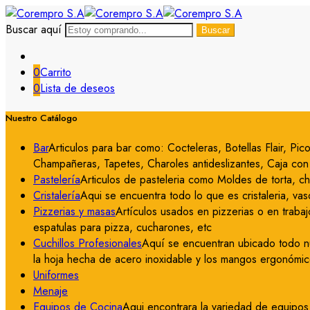
Buscar aquí
Buscar
0
Carrito
0
Lista de deseos
Nuestro Catálogo
Bar
Articulos para bar como: Cocteleras, Botellas Flair, P
Champañeras, Tapetes, Charoles antideslizantes, Caja con c
Pastelería
Articulos de pasteleria como Moldes de torta, c
Cristalería
Aqui se encuentra todo lo que es cristaleria, vas
Pizzerias y masas
Artículos usados en pizzerias o en trabaj
espatulas para pizza, cucharones, etc
Cuchillos Profesionales
Aquí se encuentran ubicado todo nue
la hoja hecha de acero inoxidable y los mangos ergonómico
Uniformes
Menaje
Equipos de Cocina
Aqui encontrara la variedad de equipos 