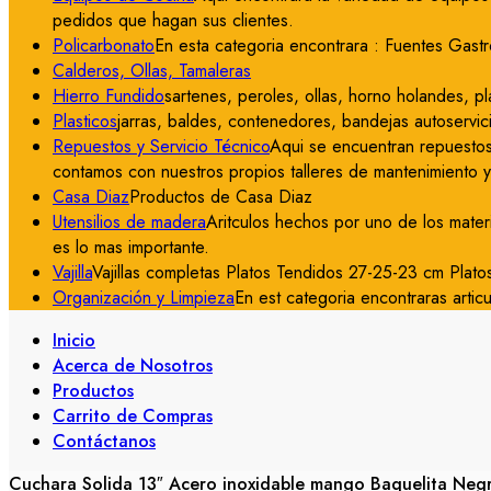
pedidos que hagan sus clientes.
Policarbonato
En esta categoria encontrara : Fuentes Gastr
Calderos, Ollas, Tamaleras
Hierro Fundido
sartenes, peroles, ollas, horno holandes, pla
Plasticos
jarras, baldes, contenedores, bandejas autoservici
Repuestos y Servicio Técnico
Aqui se encuentran repuestos
contamos con nuestros propios talleres de mantenimiento 
Casa Diaz
Productos de Casa Diaz
Utensilios de madera
Aritculos hechos por uno de los mater
es lo mas importante.
Vajilla
Vajillas completas Platos Tendidos 27-25-23 cm Plat
Organización y Limpieza
En est categoria encontraras articu
Inicio
Acerca de Nosotros
Productos
Carrito de Compras
Contáctanos
Cuchara Solida 13″ Acero inoxidable mango Baquelita Neg