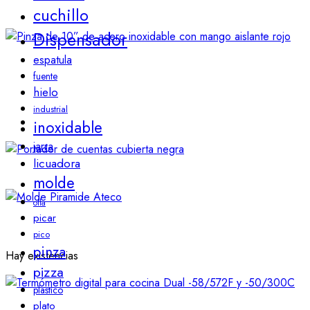
cuchillo
Dispensador
espatula
fuente
hielo
industrial
inoxidable
jarra
licuadora
molde
olla
picar
pico
pinza
Hay existencias
pizza
plastico
plato