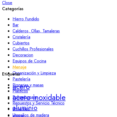
Close
Categorías
Hierro Fundido
Bar
Calderos, Ollas, Tamaleras
Cristalería
Cubiertos
Cuchillos Profesionales
Decoracion
Equipos de Cocina
Menaje
Organización y Limpieza
Etiquetas
Pastelería
acero
Pizzerias y masas
Plasticos
acero inoxidable
Policarbonato
Repuestos y Servicio Técnico
aluminio
Uniformes
Utensilios de madera
arcoroc