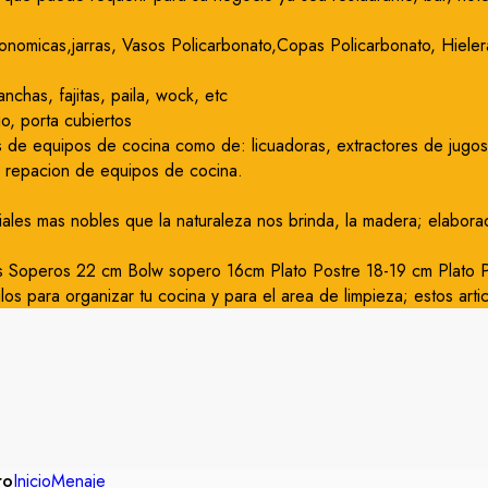
onomicas,jarras, Vasos Policarbonato,Copas Policarbonato, Hielera
nchas, fajitas, paila, wock, etc
o, porta cubiertos
 de equipos de cocina como de: licuadoras, extractores de jugos, 
y repacion de equipos de cocina.
iales mas nobles que la naturaleza nos brinda, la madera; elabor
os Soperos 22 cm Bolw sopero 16cm Plato Postre 18-19 cm Plato Pa
los para organizar tu cocina y para el area de limpieza; estos arti
ro
Inicio
Menaje