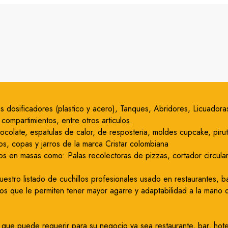
icos dosificadores (plastico y acero), Tanques, Abridores, Licuado
ompartimientos, entre otros articulos.
hocolate, espatulas de calor, de resposteria, moldes cupcake, pir
os, copas y jarros de la marca Cristar colombiana
os en masas como: Palas recolectoras de pizzas, cortador circular 
stro listado de cuchillos profesionales usado en restaurantes, ba
s que le permiten tener mayor agarre y adaptabilidad a la mano de
que puede requerir para su negocio ya sea restaurante, bar, hote