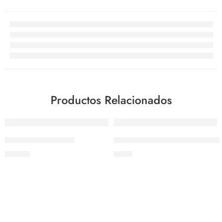
Productos Relacionados
Set de 24 boquillas
Tanque de gas butano 8 onzas
$
24.65
$
7.83