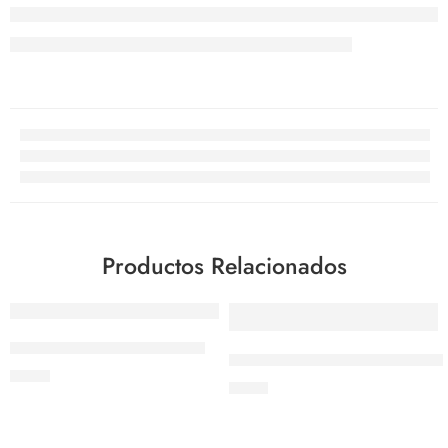
Productos Relacionados
Puntilla de 4″ – Tramontina
Colador de bar tipo cuchara –
$
3.73
$
5.14