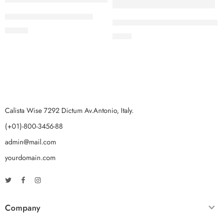
Jarra Plastica Clear 60 oz
Colador de bar tipo cuchara –
$
10.12
$
5.14
Calista Wise 7292 Dictum Av.Antonio, Italy.
(+01)-800-3456-88
admin@mail.com
yourdomain.com
Company