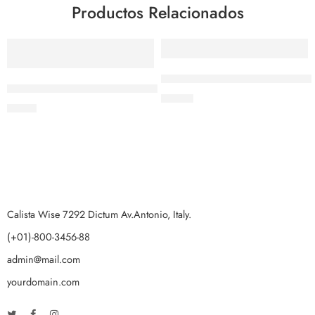
Productos Relacionados
Cortador y rebanador de huev
Pinza de 10” de acero inoxidable con mango aislante rojo
$
11.96
$
8.40
Calista Wise 7292 Dictum Av.Antonio, Italy.
(+01)-800-3456-88
admin@mail.com
yourdomain.com