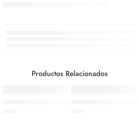
Productos Relacionados
AGOTADO
Moldeador cuadrado para huevos fritos
Tapa para bandeja de 1/6 de 
$
6.70
$
6.73