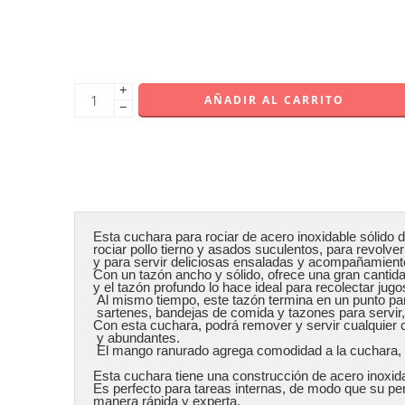
+
AÑADIR AL CARRITO
−
Esta cuchara para rociar de acero inoxidable sólido d
rociar pollo tierno y asados ​​suculentos, para revol
y para servir deliciosas ensaladas y acompañamiento
Con un tazón ancho y sólido, ofrece una gran cantidad
y el tazón profundo lo hace ideal para recolectar jugos
 Al mismo tiempo, este tazón termina en un punto para llegar fácilmente a las esquinas de ollas,

 sartenes, bandejas de comida y tazones para servir, capturando el producto rápida y fácilmente. 

Con esta cuchara, podrá remover y servir cualquier 
 y abundantes.

 El mango ranurado agrega comodidad a la cuchara, minimizando la fatiga para maximizar la productividad.

Esta cuchara tiene una construcción de acero inoxidab
Es perfecto para tareas internas, de modo que su pe
manera rápida y experta.
