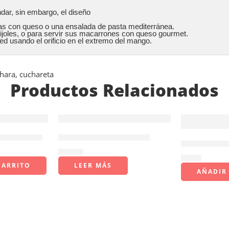
dar, sin embargo, el diseño

adas con queso o una ensalada de pasta mediterránea. 

rijoles, o para servir sus macarrones con queso gourmet.

red usando el orificio en el extremo del mango.
hara
,
cuchareta
Productos Relacionados
AGOTADO
 Tramontina
Cuchara salsera de 1oz
Cortador de
$
24.92
$
8.65
CARRITO
LEER MÁS
AÑADIR