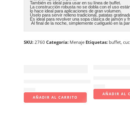
También es ideal para usar en su línea de buffet. 

La construcción robusta no se dobla con el uso están
lo hace ideal para aplicaciones de gran volumen. 

Úselo para servir relleno tradicional, patatas gratin
Es ideal para revolver una sopa clásica de jamón y f
 Al final de la noche, simplemente cuélguelo en la pa
SKU:
2760
Categoría:
Menaje
Etiquetas:
buffet
,
cuc
Puntilla de 4″ –
Portador de cuentas cubierta negra
$
3.73
$
4.43
AÑADIR AL 
AÑADIR AL CARRITO