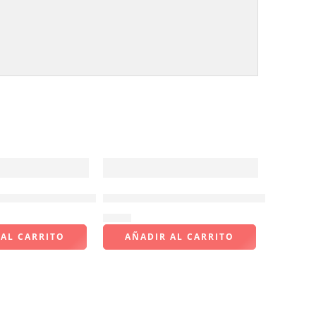
 pizza de mango negro/blanco 4″
Tanque de gas butano 8 onzas
$
7.83
 AL CARRITO
AÑADIR AL CARRITO