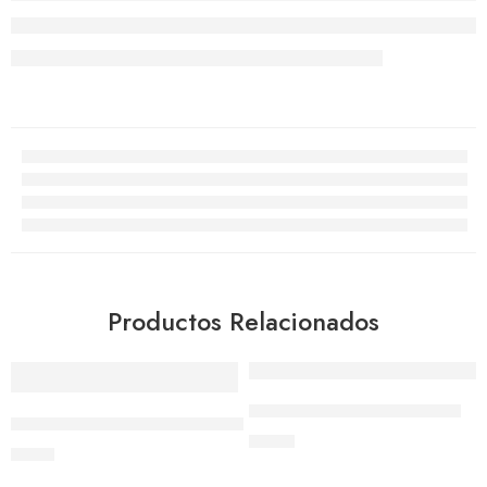
Productos Relacionados
Set x4 Cucharas Medidoras
Espatula Resistente al Calor de 10″
$
2.99
$
6.15