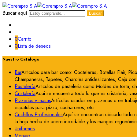
Buscar aquí
Buscar
0
Carrito
0
Lista de deseos
Nuestro Catálogo
Bar
Articulos para bar como: Cocteleras, Botellas Flair, P
Champañeras, Tapetes, Charoles antideslizantes, Caja con c
Pastelería
Articulos de pasteleria como Moldes de torta, c
Cristalería
Aqui se encuentra todo lo que es cristaleria, vas
Pizzerias y masas
Artículos usados en pizzerias o en trabaj
espatulas para pizza, cucharones, etc
Cuchillos Profesionales
Aquí se encuentran ubicado todo nue
la hoja hecha de acero inoxidable y los mangos ergonómico
Uniformes
Menaje