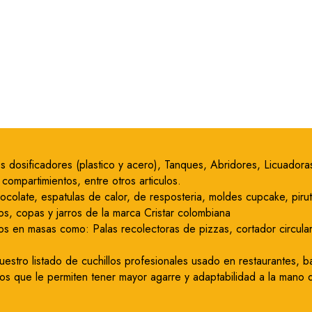
icos dosificadores (plastico y acero), Tanques, Abridores, Licuado
ompartimientos, entre otros articulos.
hocolate, espatulas de calor, de resposteria, moldes cupcake, pir
os, copas y jarros de la marca Cristar colombiana
os en masas como: Palas recolectoras de pizzas, cortador circular 
stro listado de cuchillos profesionales usado en restaurantes, ba
s que le permiten tener mayor agarre y adaptabilidad a la mano de