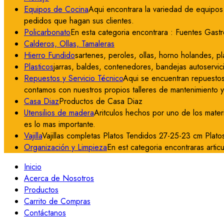
Equipos de Cocina
Aqui encontrara la variedad de equipos 
pedidos que hagan sus clientes.
Policarbonato
En esta categoria encontrara : Fuentes Gastr
Calderos, Ollas, Tamaleras
Hierro Fundido
sartenes, peroles, ollas, horno holandes, pla
Plasticos
jarras, baldes, contenedores, bandejas autoservici
Repuestos y Servicio Técnico
Aqui se encuentran repuestos
contamos con nuestros propios talleres de mantenimiento 
Casa Diaz
Productos de Casa Diaz
Utensilios de madera
Aritculos hechos por uno de los mater
es lo mas importante.
Vajilla
Vajillas completas Platos Tendidos 27-25-23 cm Plat
Organización y Limpieza
En est categoria encontraras articu
Inicio
Acerca de Nosotros
Productos
Carrito de Compras
Contáctanos