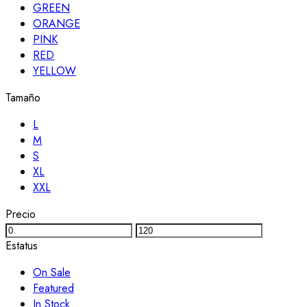
GREEN
ORANGE
PINK
RED
YELLOW
Tamaño
L
M
S
XL
XXL
Precio
Estatus
On Sale
Featured
In Stock