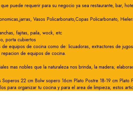
que puede requerir para su negocio ya sea restaurante, bar, hote
onomicas,jarras, Vasos Policarbonato,Copas Policarbonato, Hielera
nchas, fajitas, paila, wock, etc
o, porta cubiertos
 de equipos de cocina como de: licuadoras, extractores de jugos, 
y repacion de equipos de cocina.
iales mas nobles que la naturaleza nos brinda, la madera; elabor
os Soperos 22 cm Bolw sopero 16cm Plato Postre 18-19 cm Plato Pa
los para organizar tu cocina y para el area de limpieza; estos arti