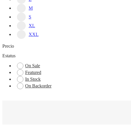
M
S
XL
XXL
Precio
Estatus
On Sale
Featured
In Stock
On Backorder
Temporizador para Huevo Cocido
$
5.81