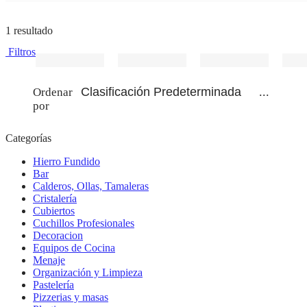
1 resultado
Filtros
...
Ordenar
por
Categorías
Hierro Fundido
Bar
Calderos, Ollas, Tamaleras
Cristalería
Cubiertos
Cuchillos Profesionales
Decoracion
Equipos de Cocina
Menaje
Organización y Limpieza
Pastelería
Pizzerias y masas