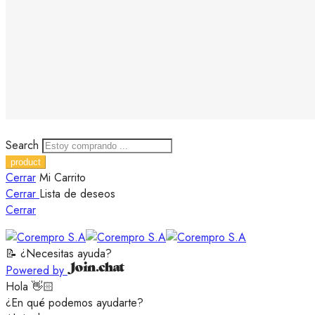
$
7.20
Dimensiones totales
:
Diámetro superior: 2 «
Diámetro máximo: 3 3/4 «
Altura: 10 «
Capacidad: 750 ml
Search
Cerrar
Mi Carrito
Cerrar
Lista de deseos
Cerrar
📝 ¿Necesitas ayuda?
Powered by
Hola 👋🏻
¿En qué podemos ayudarte?