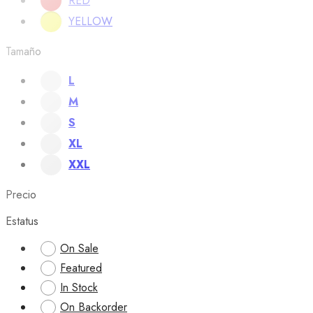
RED
YELLOW
Tamaño
L
M
S
XL
XXL
Precio
Estatus
On Sale
Featured
In Stock
On Backorder