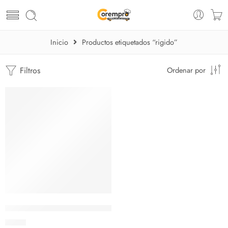
Inicio
Productos etiquetados “rigido”
Filtros
Ordenar por
Cuchillo Deshuesador Rigido de 5″ – Tramontina
$
5.70