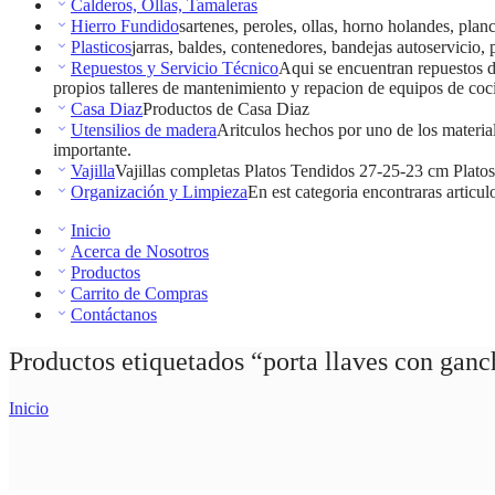
Calderos, Ollas, Tamaleras
Hierro Fundido
sartenes, peroles, ollas, horno holandes, planc
Plasticos
jarras, baldes, contenedores, bandejas autoservicio, 
Repuestos y Servicio Técnico
Aqui se encuentran repuestos d
propios talleres de mantenimiento y repacion de equipos de coc
Casa Diaz
Productos de Casa Diaz
Utensilios de madera
Aritculos hechos por uno de los materia
importante.
Vajilla
Vajillas completas Platos Tendidos 27-25-23 cm Plato
Organización y Limpieza
En est categoria encontraras articulo
Inicio
Acerca de Nosotros
Productos
Carrito de Compras
Contáctanos
Productos etiquetados “porta llaves con ganc
Inicio