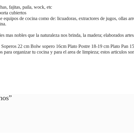
has, fajitas, paila, wock, etc
porta cubiertos
e equipos de cocina como de: licuadoras, extractores de jugos, ollas ar
ina.
les mas nobles que la naturaleza nos brinda, la madera; elaborados art
s Soperos 22 cm Bolw sopero 16cm Plato Postre 18-19 cm Plato Pan 15 c
s para organizar tu cocina y para el area de limpieza; estos articulos son
hos”