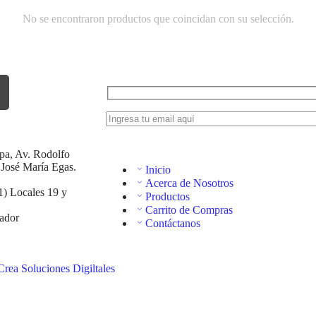
No se encontraron productos que coincidan con su selección.
apa, Av. Rodolfo
 José María Egas.
Inicio
Acerca de Nosotros
1) Locales 19 y
Productos
Carrito de Compras
ador
Contáctanos
Crea Soluciones Digiltales