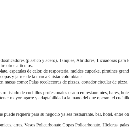
os dosificadores (plastico y acero), Tanques, Abridores, Licuadoras par
re otros articulos.
late, espatulas de calor, de resposteria, moldes cupcake, pirutines gran
, copas y jarros de la marca Cristar colombiana
en masas como: Palas recolectoras de pizzas, cortador circular de pizza, 
ro listado de cuchillos profesionales usado en restaurantes, bares, hote
ener mayor agarre y adaptabilidad a la mano del que operara el cuchill
 puede requerir para su negocio ya sea restaurante, bar, hotel, entre o
micas,jarras, Vasos Policarbonato,Copas Policarbonato, Hieleras, palas