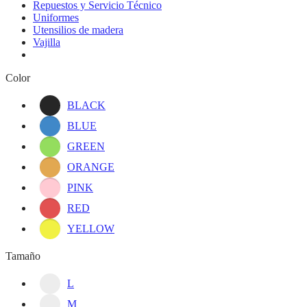
Repuestos y Servicio Técnico
Uniformes
Utensilios de madera
Vajilla
Color
BLACK
BLUE
GREEN
ORANGE
PINK
RED
YELLOW
Tamaño
L
M