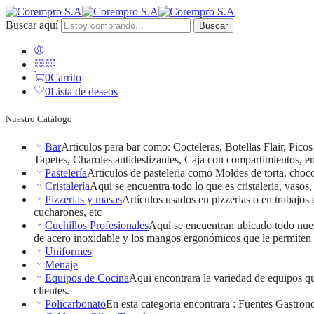
Buscar aquí
Buscar
0
Carrito
0
Lista de deseos
Nuestro Catálogo
Bar
Articulos para bar como: Cocteleras, Botellas Flair, Pic
Tapetes, Charoles antideslizantes, Caja con compartimientos, ent
Pastelería
Articulos de pasteleria como Moldes de torta, choco
Cristalería
Aqui se encuentra todo lo que es cristaleria, vasos
Pizzerias y masas
Artículos usados en pizzerias o en trabajos 
cucharones, etc
Cuchillos Profesionales
Aquí se encuentran ubicado todo nuest
de acero inoxidable y los mangos ergonómicos que le permiten t
Uniformes
Menaje
Equipos de Cocina
Aqui encontrara la variedad de equipos que
clientes.
Policarbonato
En esta categoria encontrara : Fuentes Gastrono