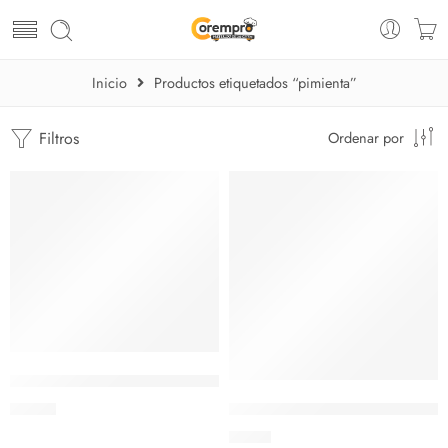
Inicio
Productos etiquetados “pimienta”
Filtros
Ordenar por
Molino 10″ Madera Sal/pimienta
Molino de pimienta de acero i
$
11.45
$
5.20