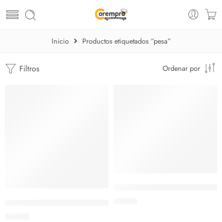
Inicio
Productos etiquetados “pesa”
Filtros
Ordenar por
AGOTADO
Balanza Digital Gramera 5 kilo
$
11.50
Balanza Digital 40Kg- 88 libras
$
62.10