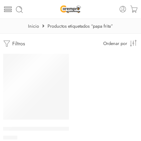
Inicio
Productos etiquetados “papa frita”
Filtros
Ordenar por
Pala Acero Inoxidable para Papas Fritas/canguil
$
17.62