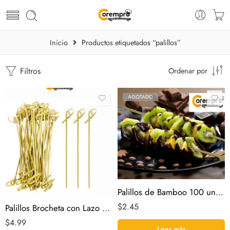
Inicio
Productos etiquetados “palillos”
Filtros
Ordenar por
AGOTADO
Palillos de Bamboo 100 und. Paquete
$
2.45
Palillos Brocheta con Lazo 100 und. Paquete
$
4.99
Leer más