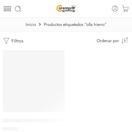
Inicio
Productos etiquetados “olla hierro”
Filtros
Ordenar por
AGOTADO
Olla 4 QT Hierro Fundido Victoria
$
78.20