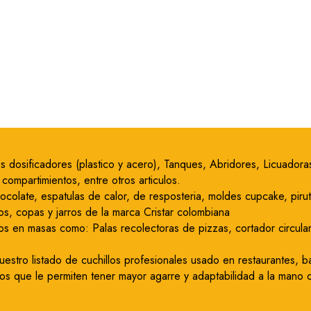
icos dosificadores (plastico y acero), Tanques, Abridores, Licuado
ompartimientos, entre otros articulos.
hocolate, espatulas de calor, de resposteria, moldes cupcake, pir
os, copas y jarros de la marca Cristar colombiana
os en masas como: Palas recolectoras de pizzas, cortador circular 
stro listado de cuchillos profesionales usado en restaurantes, ba
s que le permiten tener mayor agarre y adaptabilidad a la mano de