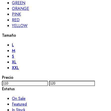
GREEN
ORANGE
PINK
RED
YELLOW
Tamaño
L
M
S
XL
XXL
Precio
Estatus
On Sale
Featured
In Stock