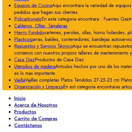
Equipos de Cocina
Aqui encontrara la variedad de equipos 
pedidos que hagan sus clientes.
Policarbonato
En esta categoria encontrara : Fuentes Gastr
Calderos, Ollas, Tamaleras
Hierro Fundido
sartenes, peroles, ollas, horno holandes, pla
Plasticos
jarras, baldes, contenedores, bandejas autoservici
Repuestos y Servicio Técnico
Aqui se encuentran repuestos
contamos con nuestros propios talleres de mantenimiento 
Casa Diaz
Productos de Casa Diaz
Utensilios de madera
Aritculos hechos por uno de los mater
es lo mas importante.
Vajilla
Vajillas completas Platos Tendidos 27-25-23 cm Plat
Organización y Limpieza
En est categoria encontraras articu
Inicio
Acerca de Nosotros
Productos
Carrito de Compras
Contáctanos