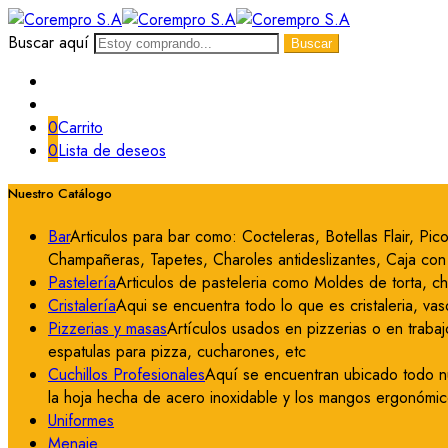
Buscar aquí
Buscar
0
Carrito
0
Lista de deseos
Nuestro Catálogo
Bar
Articulos para bar como: Cocteleras, Botellas Flair, P
Champañeras, Tapetes, Charoles antideslizantes, Caja con c
Pastelería
Articulos de pasteleria como Moldes de torta, c
Cristalería
Aqui se encuentra todo lo que es cristaleria, vas
Pizzerias y masas
Artículos usados en pizzerias o en trabaj
espatulas para pizza, cucharones, etc
Cuchillos Profesionales
Aquí se encuentran ubicado todo nue
la hoja hecha de acero inoxidable y los mangos ergonómico
Uniformes
Menaje