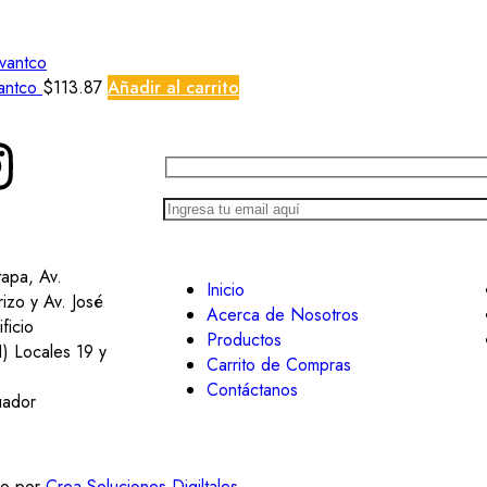
vantco
$
113.87
Añadir al carrito
tapa, Av.
Inicio
izo y Av. José
Acerca de Nosotros
ficio
Productos
1) Locales 19 y
Carrito de Compras
Contáctanos
uador
do por
Crea Soluciones Digiltales