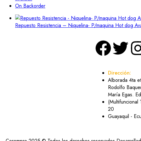
On Backorder
Repuesto Resistencia – Niquelina- P/maquina Hot dog A
Dirección:
Alborada 4ta e
Rodolfo Baquer
María Egas. Edi
(Multifuncional 
20
Guayaquil - Ec
Corempro 2025 © Todos los derechos reservados Desarrolla