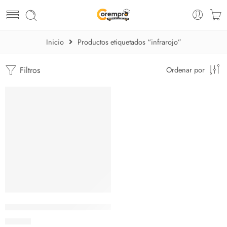
Inicio
Productos etiquetados “infrarojo”
Filtros
Ordenar por
Termómetro para superficie con infrarojo
$
32.04