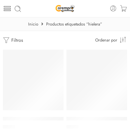
Inicio
Productos etiquetados “hielera”
Filtros
Ordenar por
AGOTADO
Hielera acero Inoxidable 18 cm
Hielera acero Inoxidable 20 c
$
8.05
$
9.03