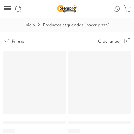
Inicio
Productos etiquetados “hacer pizza”
Filtros
Ordenar por
Molde para hacer pizza de aluminio de 10 con borde
Molde para hacer pizza de al
$
6.44
$
7.48