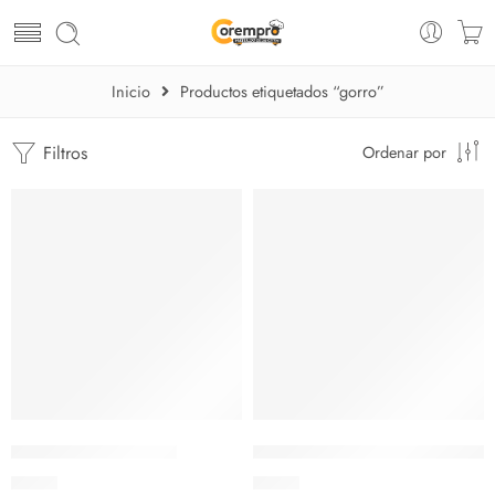
Inicio
Productos etiquetados “gorro”
Filtros
Ordenar por
Gorro Cocina Pompa
Gorro- Redecilla malla en tela
$
6.05
$
2.80