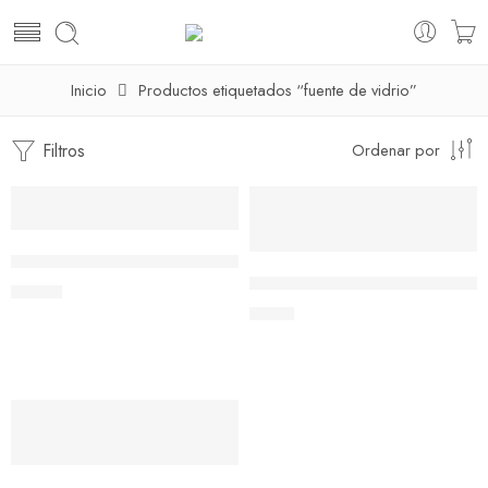
Inicio
Productos etiquetados “fuente de vidrio”
Filtros
Ordenar por
Pyrex – Bandeja de vidrio para horno (380 x 54x 65 mm 1.3 
Pyrex Marinex – Bandeja Cuadr
$
14.61
$
4.97