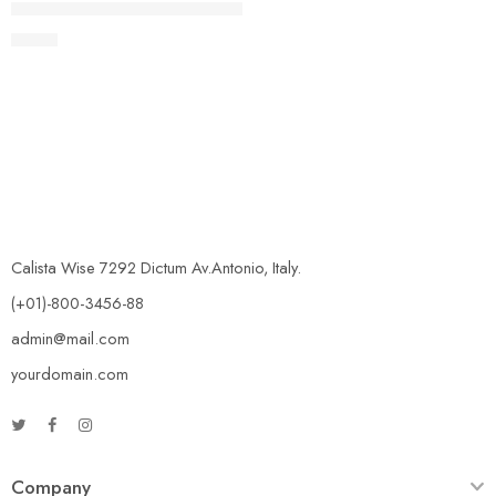
Pyrex O’Cuisine Kitchen – Bandeja Rectangular de cristal par
$
6.70
Calista Wise 7292 Dictum Av.Antonio, Italy.
(+01)-800-3456-88
admin@mail.com
yourdomain.com
Company