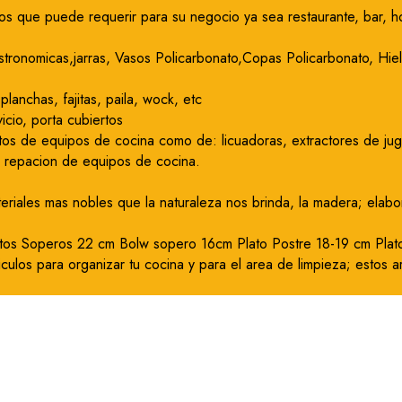
os que puede requerir para su negocio ya sea restaurante, bar, ho
tronomicas,jarras, Vasos Policarbonato,Copas Policarbonato, Hiele
planchas, fajitas, paila, wock, etc
icio, porta cubiertos
os de equipos de cocina como de: licuadoras, extractores de jugo
y repacion de equipos de cocina.
teriales mas nobles que la naturaleza nos brinda, la madera; elab
atos Soperos 22 cm Bolw sopero 16cm Plato Postre 18-19 cm Plato
iculos para organizar tu cocina y para el area de limpieza; estos ar