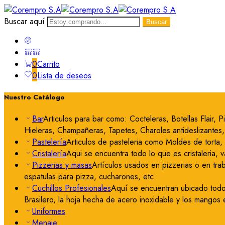
Buscar aquí
Buscar
0
Carrito
0
Lista de deseos
Nuestro Catálogo
Bar
Articulos para bar como: Cocteleras, Botellas Flair,
Hieleras, Champañeras, Tapetes, Charoles antideslizantes, 
Pastelería
Articulos de pasteleria como Moldes de torta,
Cristalería
Aqui se encuentra todo lo que es cristaleria, 
Pizzerias y masas
Artículos usados en pizzerias o en tra
espatulas para pizza, cucharones, etc
Cuchillos Profesionales
Aquí se encuentran ubicado todo 
Brasilero, la hoja hecha de acero inoxidable y los mangos 
Uniformes
Menaje