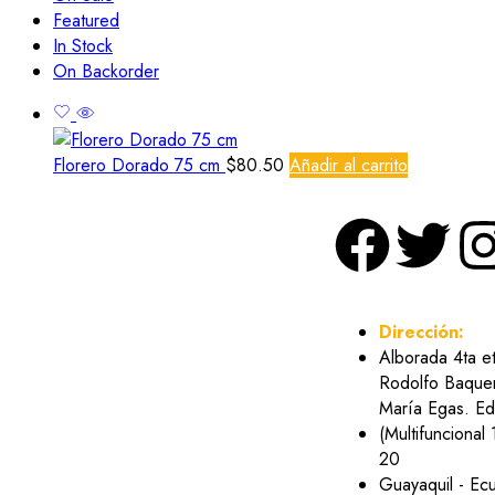
Featured
In Stock
On Backorder
Florero Dorado 75 cm
$
80.50
Añadir al carrito
Dirección:
Alborada 4ta e
Rodolfo Baquer
María Egas. Edi
(Multifuncional 
20
Guayaquil - Ec