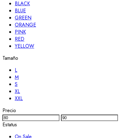
BLACK
BLUE
GREEN
ORANGE
PINK
RED
YELLOW
Tamaño
L
M
S
XL
XXL
Precio
Estatus
On Sale