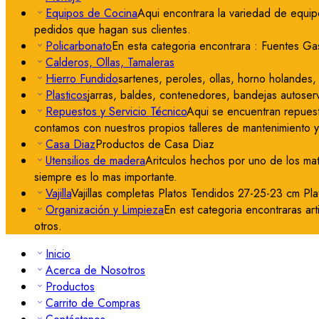
Equipos de Cocina
Aqui encontrara la variedad de equip
pedidos que hagan sus clientes.
Policarbonato
En esta categoria encontrara : Fuentes Gas
Calderos, Ollas, Tamaleras
Hierro Fundido
sartenes, peroles, ollas, horno holandes, 
Plasticos
jarras, baldes, contenedores, bandejas autoserv
Repuestos y Servicio Técnico
Aqui se encuentran repuest
contamos con nuestros propios talleres de mantenimiento 
Casa Diaz
Productos de Casa Diaz
Utensilios de madera
Aritculos hechos por uno de los ma
siempre es lo mas importante.
Vajilla
Vajillas completas Platos Tendidos 27-25-23 cm Pl
Organización y Limpieza
En est categoria encontraras art
otros.
Inicio
Acerca de Nosotros
Productos
Carrito de Compras