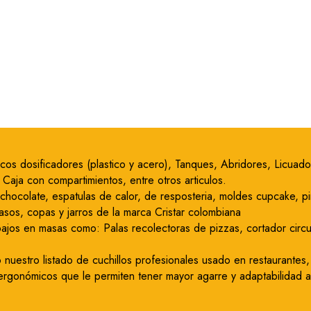
 Picos dosificadores (plastico y acero), Tanques, Abridores, Licu
Caja con compartimientos, entre otros articulos.
 chocolate, espatulas de calor, de resposteria, moldes cupcake, p
vasos, copas y jarros de la marca Cristar colombiana
bajos en masas como: Palas recolectoras de pizzas, cortador circul
nuestro listado de cuchillos profesionales usado en restaurantes,
ergonómicos que le permiten tener mayor agarre y adaptabilidad a 