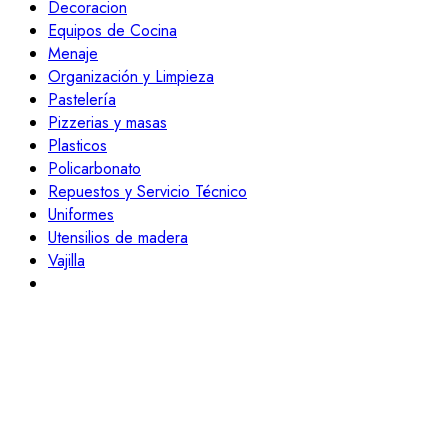
Decoracion
Equipos de Cocina
Menaje
Organización y Limpieza
Pastelería
Pizzerias y masas
Plasticos
Policarbonato
Repuestos y Servicio Técnico
Uniformes
Utensilios de madera
Vajilla
📝 ¿Necesitas ayuda?
Powered by
Hola 👋🏻
¿En qué podemos ayudarte?
Abrir chat