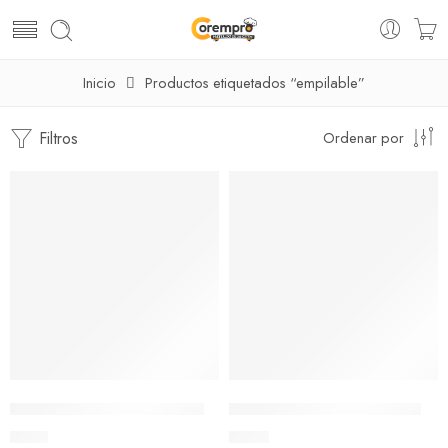
Inicio
Productos etiquetados “empilable”
Filtros
Ordenar por
AGOTADO
Bowl Empliable Clear 3.5cl
Bowl Empliable Clear 15 cl
$
1.16
$
1.56