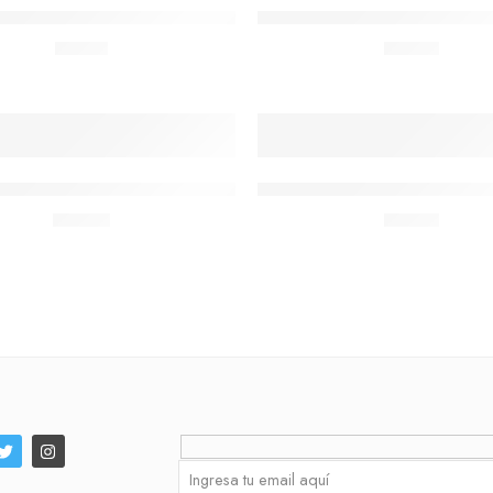
digital Camry de 11 lb- 5 Kg Modelo EK3622
Balanza digital Camry de 11 
$
10.41
$
21.40
AGOTADO
ro digital para cocina Dual -58/572F y -50/300C
Termómetro digital para coc
$
25.40
$
16.80