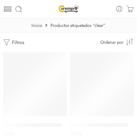
Inicio
Productos etiquetados “clear”
Filtros
Ordenar por
AGOTADO
Bowl Empliable Clear 3.5cl
Bowl Empliable Clear 15 cl
$
1.16
$
1.56