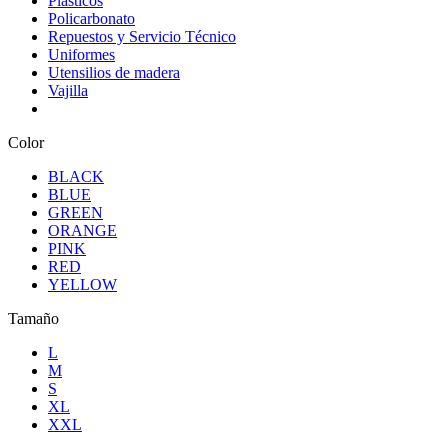
Plasticos
Policarbonato
Repuestos y Servicio Técnico
Uniformes
Utensilios de madera
Vajilla
Color
BLACK
BLUE
GREEN
ORANGE
PINK
RED
YELLOW
Tamaño
L
M
S
XL
XXL