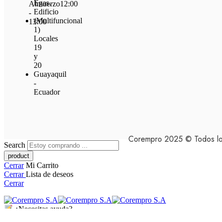
Egas.
Almuerzo
12:00
Edificio
-
(Multifuncional
13:00
1)
Locales
19
y
20
Guayaquil
-
Ecuador
Corempro 2025 © Todos lo
Search
Cerrar
Mi Carrito
Cerrar
Lista de deseos
Cerrar
¿Necesitas ayuda?
Powered by