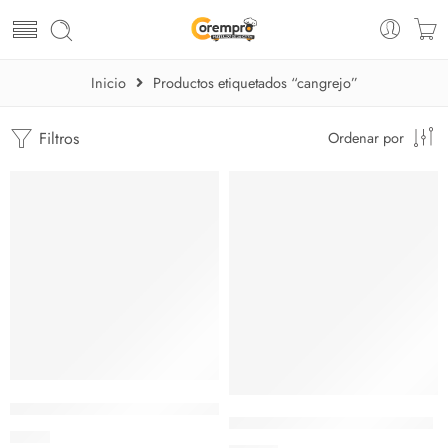
Inicio
Productos etiquetados “cangrejo”
Filtros
Ordenar por
Tenaza y Pinza Set para Cangrejos
Tijera Curva Para Crustaceos
$
5.75