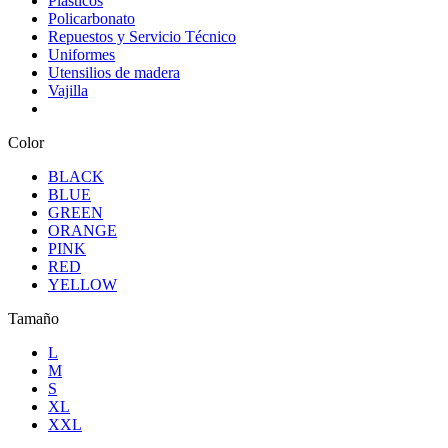
Plasticos
Policarbonato
Repuestos y Servicio Técnico
Uniformes
Utensilios de madera
Vajilla
Color
BLACK
BLUE
GREEN
ORANGE
PINK
RED
YELLOW
Tamaño
L
M
S
XL
XXL