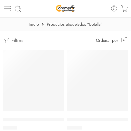
Inicio
Productos etiquetados “Botella”
Filtros
Ordenar por
Dispensador de crema Batida o Sifon de 1 Litro
Dispensador de crema Batida 
$
73.15
$
45.08