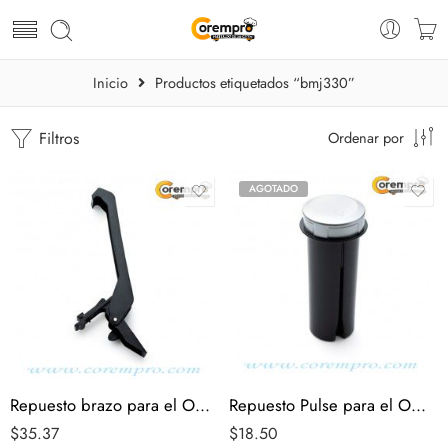
Inicio
Productos etiquetados “bmj330”
Filtros
Ordenar por
AGOTADO
Repuesto brazo para el Omega bmj330
Repuesto Pulse para el Omega bmj330
$
35.37
$
18.50